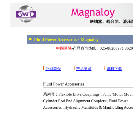
Fluid Power Accessories · Magnaloy
中国区域
-产品咨询热线：025-86208971 862089
公司简介
产品浏览
资料下载
Fluid Power Accessories
系列号：Flexible Drive Couplings:, Pump/Motor Mount
Cylinder Rod End Alignment Couplers:, Fluid Power
Accessories , Hydraulic Manifolds & Manifolding Acces