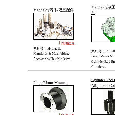
Magnaloy
Magnaloy流体/液压配件
件
详细信息
系列号： Hydraulic
系列号： Couplin
Manifolds & Manifolding
Pump/Motor Mou
Accessories Flexible Drive
Cylinder Rod En
Couplers:,
Cylinder Rod 
Pump/Motor Mounts:
Alignment Cou