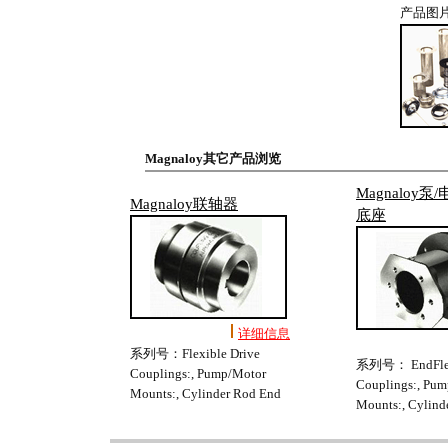
产品图
Magnaloy其它产品浏览
Magnaloy
Magnaloy联轴器
底座
详细信息
系列号：Flexible Drive
系列号： EndFlexi
Couplings:, Pump/Motor
Couplings:, Pu
Mounts:, Cylinder Rod End
Mounts:, Cylind