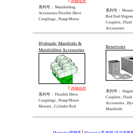
详细信息
系列号： Manifolding
系列号： Mounts:,
Accessories Flexible Drive
Rod End Alignm
Couplings:, Pump/Motor
Couplers:, Fluid
Accessories
Hydraulic Manifolds &
Reservoirs
Manifolding Accessories
详细信息
系列号： Alignm
系列号： Flexible Drive
Couplers:, Fluid
Couplings:, Pump/Motor
Accessories , Hy
Mounts:, Cylinder Rod
Manifolds
Magnaloy联轴器
Magnaloy泵/电机/马达连接